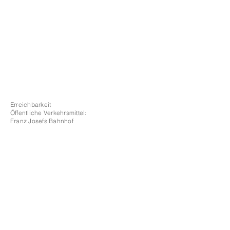
Erreichbarkeit ​​
Öffentliche Verkehrsmittel:
Franz Josefs Bahnhof
U4 Roßauer Lände
Straßenbahnlinien 5, 33, 37, 38, D
Autobus 40A​
Fahrrad:
Auf der Porzellangasse gibt es mehrere
Gelegenheiten, das Fahrrad abzustellen.​
Auto:
Der 9. Bezirk ist Kurzparkzone.
Am Bauernfeldplatz befindet sich eine
kostenpflichtige Parkmöglichkeit.