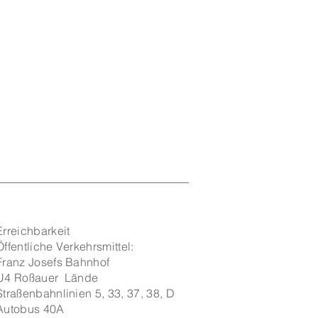
Erreichbarkeit ​​
Öffentliche Verkehrsmittel:
Franz Josefs Bahnhof
U4 Roßauer Lände
Straßenbahnlinien 5, 33, 37, 38, D
Autobus 40A​